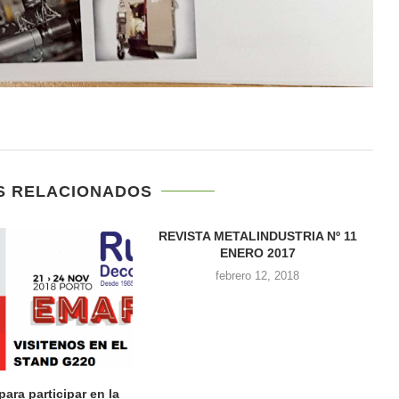
S RELACIONADOS
NTRATACIÓN. 6,7 Y 8
IO 17 BILBAO
rero 12, 2018
II ENCUENTRO EMPRESARIAL